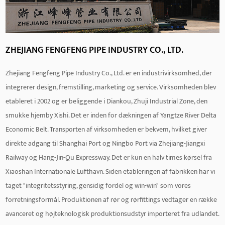
ZHEJIANG FENGFENG PIPE INDUSTRY CO., LTD.
Zhejiang Fengfeng Pipe Industry Co., Ltd. er en industrivirksomhed, der
integrerer design, fremstilling, marketing og service. Virksomheden blev
etableret i 2002 og er beliggende i Diankou, Zhuji Industrial Zone, den
smukke hjemby Xishi. Det er inden for dækningen af ​​Yangtze River Delta
Economic Belt. Transporten af ​​virksomheden er bekvem, hvilket giver
direkte adgang til Shanghai Port og Ningbo Port via Zhejiang-Jiangxi
Railway og Hang-Jin-Qu Expressway. Det er kun en halv times kørsel fra
Xiaoshan Internationale Lufthavn. Siden etableringen af ​​fabrikken har vi
taget "integritetsstyring, gensidig fordel og win-win" som vores
forretningsformål. Produktionen af ​​rør og rørfittings vedtager en række
avanceret og højteknologisk produktionsudstyr importeret fra udlandet.