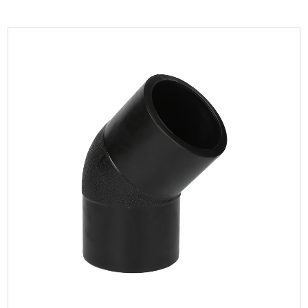
Parametre:
HDPE Butt Fusion Stub End har et unikt svejsedesign, der
kan opnå en sømløs forbindelse mellem rø...
LÆS MERE