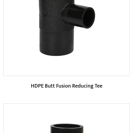
HDPE Butt Fusion Equal Tee har bedre
korrosionsbestandighed og kan fungere stabilt i lang tid
i f...
LÆS MERE
HDPE Butt Fusion Reducing Tee