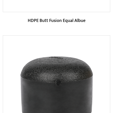
HDPE Butt Fusion Equal Albue
Parametre:
HDPE-materiale har god kemisk stabilitet, så HDPE Butt
Fusion Equal Elbow har bedre korrosionsbes...
LÆS MERE