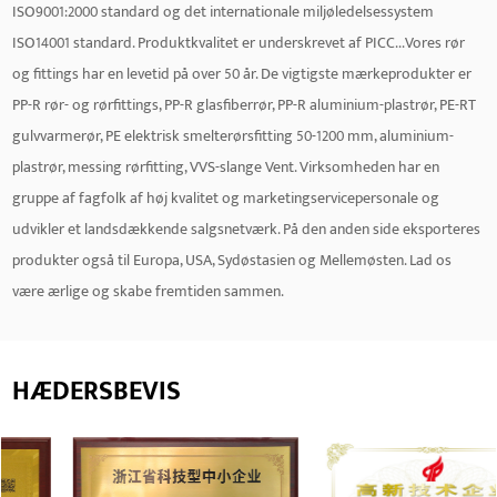
ISO9001:2000 standard og det internationale miljøledelsessystem
meget enkel. Du behøver kun regelmæssigt at kontrollere
ISO14001 standard. Produktkvalitet er underskrevet af PICC...Vores rør
forseglingen og stabiliteten af ​​forbindelsespunkterne.
og fittings har en levetid på over 50 år. De vigtigste mærkeprodukter er
PP-R rør- og rørfittings, PP-R glasfiberrør, PP-R aluminium-plastrør, PE-RT
gulvvarmerør, PE elektrisk smelterørsfitting 50-1200 mm, aluminium-
plastrør, messing rørfitting, VVS-slange Vent. Virksomheden har en
gruppe af fagfolk af høj kvalitet og marketingservicepersonale og
udvikler et landsdækkende salgsnetværk. På den anden side eksporteres
produkter også til Europa, USA, Sydøstasien og Mellemøsten. Lad os
være ærlige og skabe fremtiden sammen.
HÆDERSBEVIS