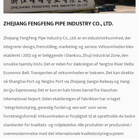
slidstyrke og kan bruges i lang tid under barske miljøforhold.
Det kan modstå erosion af kemiske stoffer, syre- og
ZHEJIANG FENGFENG PIPE INDUSTRY CO., LTD.
alkaliopløsninger, høje temperaturer og andre faktorer,
Zhejiang Fengfeng Pipe Industry Co., Ltd. er en industrivirksomhed, der
hvilket bevarer forbindelsens stabilitet og pålidelighed.
integrerer design, fremstilling, marketing og service. Virksomheden blev
Samtidig er Butt Fusion Fittings tilslutningspunkter glatte
etableret i 2002 og er beliggende i Diankou, Zhuji Industrial Zone, den
og vil ikke producere modstand eller tryktab, hvilket sikrer en
smukke hjemby Xishi. Det er inden for dækningen af ​​Yangtze River Delta
effektiv drift af rørledningssystemet.
Economic Belt. Transporten af ​​virksomheden er bekvem. Det kan direkte
Butt Fusion Fitting er hurtig og nem at installere og
nå Shanghai Port og Ningbo Port via Zhejiang-Jiangxi Railway og Hang-
vedligeholde. Det kræver ikke brug af yderligere værktøjer og
Jin-Qu Expressway. Det er kun en halv times kørsel fra Xiaoshan
materialer, bare opvarm de to ender af røret til en smeltet
International Airport. Siden etableringen af ​​fabrikken har vi taget
"integritetsstyring, gensidig fordel og win-win" som vores
tilstand og forbind dem derefter hurtigt sammen. Denne
forretningsformål. Virksomheden er forpligtet til at opretholde de bedre
enkle installationsmetode kan spare tid og
standarder for kvalitets- og miljøledelse. Alle produkter er produceret i
arbejdsomkostninger og forbedre projektets effektivitet.
overensstemmelse med det internationale kvalitetsstyringssystem
Samtidig er vedligeholdelsen af ​​Butt Fusion Fitting også