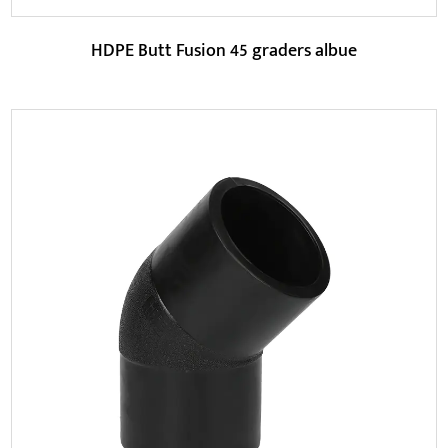
HDPE Butt Fusion 45 graders albue
Parametre:
Inden for vandbehandling er HDPE Butt Fusion 45-
graders albue meget udbredt i vandforsynings- og ...
LÆS MERE