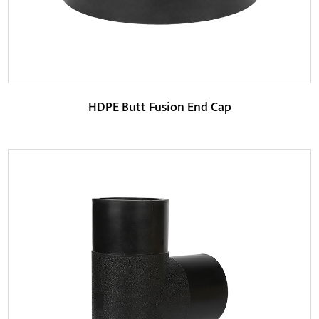
HDPE Butt Fusion End Cap
Parametre:
Den største egenskab ved dette produkt er dets bedre
tætningsevne. Gennem hot-melt docking-teknol...