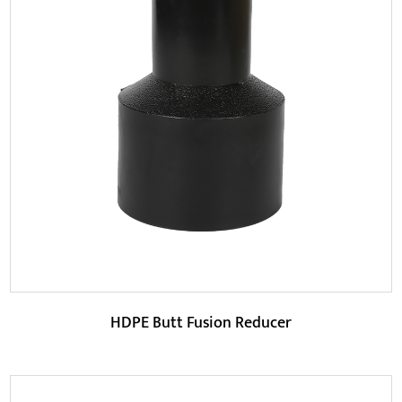
Parametre:
Med hensyn til produktfunktioner har HDPE Butt Fusion
Reducing Tee mange fordele. Først og fremme...
LÆS MERE
HDPE Butt Fusion Reducer