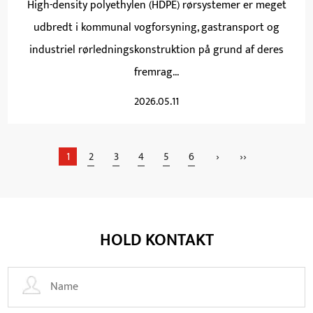
High-density polyethylen (HDPE) rørsystemer er meget
udbredt i kommunal vogforsyning, gastransport og
industriel rørledningskonstruktion på grund af deres
fremrag...
2026.05.11
1
2
3
4
5
6
›
››
HOLD KONTAKT